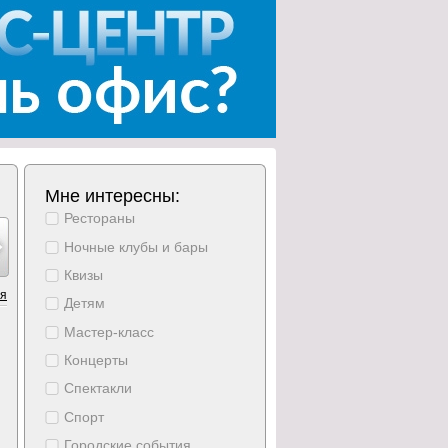
Мне интересны:
Рестораны
тябрь
октябрь
октябрь
октябрь
ноябрь
ноябрь
ноябрь
28
29
30
31
1
2
3
Ночные клубы и бары
реда
четверг
пятница
суббота
воскресение
понедельник
вторник
Квизы
ия
Детям
Мастер-класс
Концерты
Спектакли
Спорт
Городские события