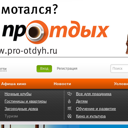
ятти
Вход
Регистрация
Афиша кино
Новости
Услов
Ночные клубы
Все для праздника
Гостиницы и квартиры
Детям
Загородные дома
Обучение и развитие
Туризм
Кино и культура