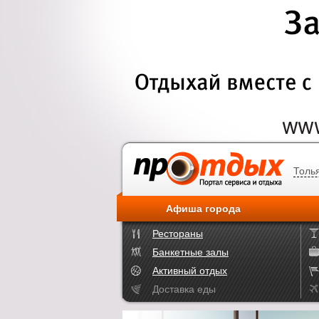
Толь
Афиша города
Рестораны
Банкетные залы
Активный отдых
Доставка еды