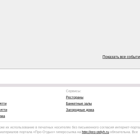
Показать все событ
Сервисы:
Рестораны
ятти
Банкетные залы
ятти
Загородные дома
ема
кже их использование в печатных носителях без письменного согласия
интернет-порта
 материалов портала
«Про-Отдых»
гиперссылка на
http://
pro-otdyh
.ru
обязательна. Все