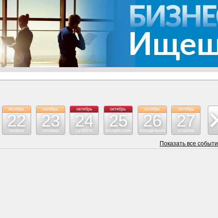
октябрь
октябрь
октябрь
октябрь
октябрь
октябрь
ок
22
23
24
25
26
27
четверг
пятница
суббота
воскресение
понедельник
вторник
с
Показать все событ