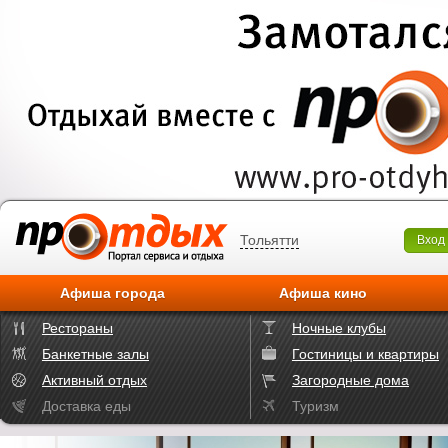
Тольятти
Вход
Афиша города
Афиша кино
Рестораны
Ночные клубы
Банкетные залы
Гостиницы и квартиры
Активный отдых
Загородные дома
Доставка еды
Туризм