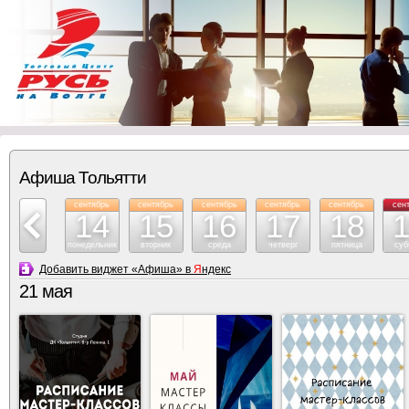
Афиша Тольятти
сентябрь
сентябрь
сентябрь
сентябрь
сентябрь
сентябрь
сен
13
14
15
16
17
18
воскресение
понедельник
вторник
среда
четверг
пятница
суб
Добавить виджет «Афиша» в
Я
ндекс
21 мая