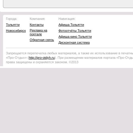
Города:
Компания:
Навигация:
Тольятти
Контакты
Афиша Тольятти
Реклама на
Новосибирск
Фотоотчёты Тольятти
портале
Афиша кино Тольятти
Обратная связь
Дисконтная система
Запрещается перепечатка любых материалов, а также их использование в печатн
«Про-Отдых»
(
http://
pro-otdyh
.ru
). При размещении материалов портала
«Про-Отд
права защищены и охраняются законом. ©2013