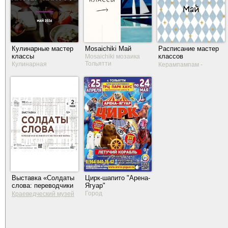
Кулинарные мастер
Mosaichiki Май
Расписание мастер
классы
классов
Mosaichiki мозаика
Тольятти
Керампампам
Кулинарная
Керампампам -
мастерская "Бешамель
мастерская керамики
2.0"
Выставка «Солдаты
Цирк-шапито "Арена-
слова: переводчики
Ягуар"
Великой
Город
Краеведческий музей
Отечественной
Тольятти
войны»