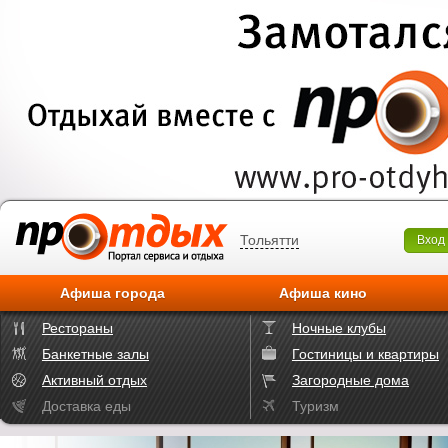
Тольятти
Вход
Афиша города
Афиша кино
Рестораны
Ночные клубы
Банкетные залы
Гостиницы и квартиры
Активный отдых
Загородные дома
Доставка еды
Туризм