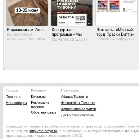
Керампампам Июнь
Концертная
Выставка «Мирный
программа «Мы
труд Праски Витти»
Керампампам -
мастерская керамики
будем помнить ту
Краеведческий музей
КЦ Автоград (ДКИТ)
войну»
Тольятти
Города:
Компания:
Навигация:
Тольятти
Контакты
Афиша Тольятти
Реклама на
Новосибирск
Фотоотчёты Тольятти
портале
Афиша кино Тольятти
Обратная связь
Дисконтная система
Запрещается перепечатка любых материалов, а также их использование в печатн
«Про-Отдых»
(
http://
pro-otdyh
.ru
). При размещении материалов портала
«Про-Отд
права защищены и охраняются законом. ©2013