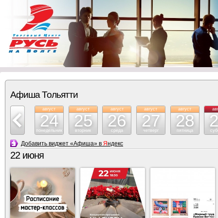
Афиша Тольятти
август
август
август
август
август
август
ав
23
24
25
26
27
28
воскресение
понедельник
вторник
среда
четверг
пятница
суб
Добавить виджет «Афиша» в
Я
ндекс
22 июня