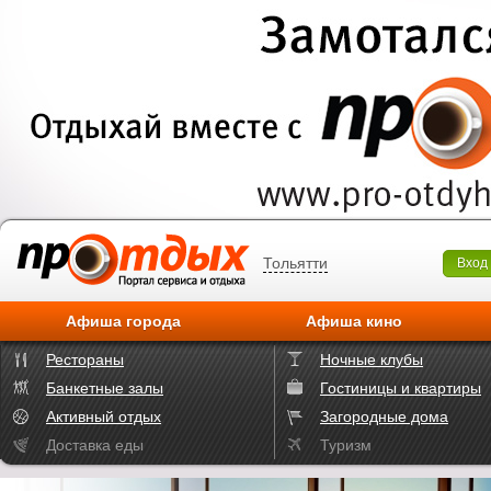
Тольятти
Вход
Афиша города
Афиша кино
Рестораны
Ночные клубы
Банкетные залы
Гостиницы и квартиры
Активный отдых
Загородные дома
Доставка еды
Туризм