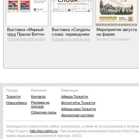
Выставка «Мирный
Выставка «Солдаты
Мероприятия августа
труд Праски Витти»
слова: переводчики
на ферме
Великой
«Основание»
Краеведческий музей
Краеведческий музей
Ферма "Основание"
Тольятти
Отечественной
Тольятти
войны»
Города:
Компания:
Навигация:
Тольятти
Контакты
Афиша Тольятти
Реклама на
Новосибирск
Фотоотчёты Тольятти
портале
Афиша кино Тольятти
Обратная связь
Дисконтная система
Запрещается перепечатка любых материалов, а также их использование в печатн
«Про-Отдых»
(
http://
pro-otdyh
.ru
). При размещении материалов портала
«Про-Отд
права защищены и охраняются законом. ©2013