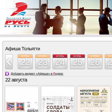
Афиша Тольятти
октябрь
октябрь
октябрь
октябрь
октябрь
октябрь
окт
21
22
23
24
25
26
среда
четверг
пятница
суббота
воскресение
понедельник
вто
Добавить виджет «Афиша» в
Я
ндекс
22 августа