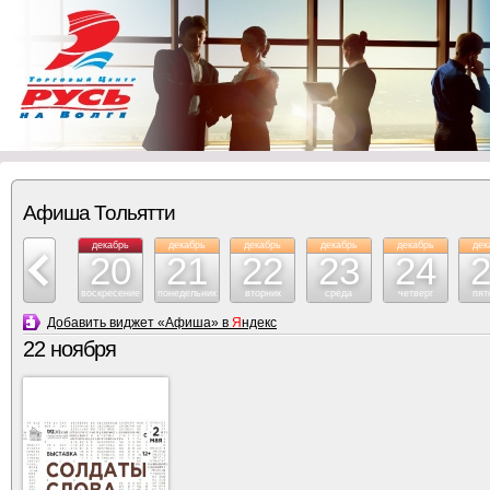
Афиша Тольятти
декабрь
декабрь
декабрь
декабрь
декабрь
декабрь
дек
19
20
21
22
23
24
суббота
воскресение
понедельник
вторник
среда
четверг
пят
Добавить виджет «Афиша» в
Я
ндекс
22 ноября