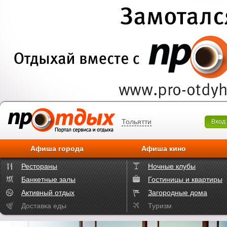
Тольятти
Вход
Афиша города
Афиша кино
Рестораны
Ночные клубы
Банкетные залы
Гостиницы и квартиры
Активный отдых
Загородные дома
Доставка еды
Туризм