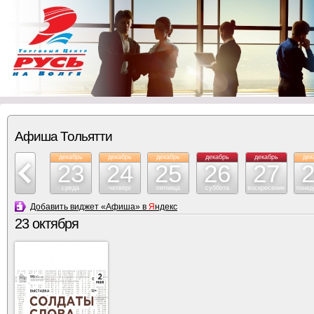
Афиша Тольятти
декабрь
декабрь
декабрь
декабрь
декабрь
декабрь
дек
22
23
24
25
26
27
вторник
среда
четверг
пятница
суббота
воскресение
понед
Добавить виджет «Афиша» в
Я
ндекс
23 октября