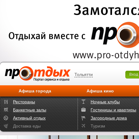
Тольятти
Вход
Афиша города
Афиша кино
Рестораны
Ночные клубы
Банкетные залы
Гостиницы и квартиры
Активный отдых
Загородные дома
Доставка еды
Туризм