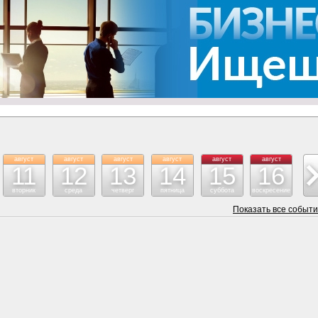
август
август
август
август
август
август
ав
11
12
13
14
15
16
вторник
среда
четверг
пятница
суббота
воскресение
поне
Показать все событ