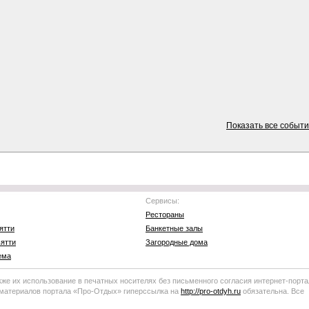
Показать все событ
Сервисы:
Рестораны
ятти
Банкетные залы
ятти
Загородные дома
ема
кже их использование в печатных носителях без письменного согласия
интернет-порта
 материалов портала
«Про-Отдых»
гиперссылка на
http://
pro-otdyh
.ru
обязательна. Все