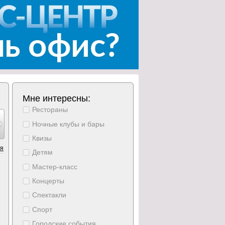
Мне интересны:
Рестораны
густ
август
август
август
август
август
август
17
18
19
20
21
22
23
Ночные клубы и бары
дельник
вторник
среда
четверг
пятница
суббота
воскресени
Квизы
ия
Детям
Мастер-класс
Концерты
Спектакли
Спорт
Городские события