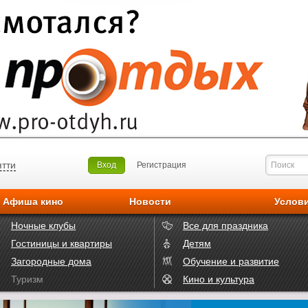
ятти
Вход
Регистрация
Афиша кино
Новости
Услов
Ночные клубы
Все для праздника
Гостиницы и квартиры
Детям
Загородные дома
Обучение и развитие
Туризм
Кино и культура