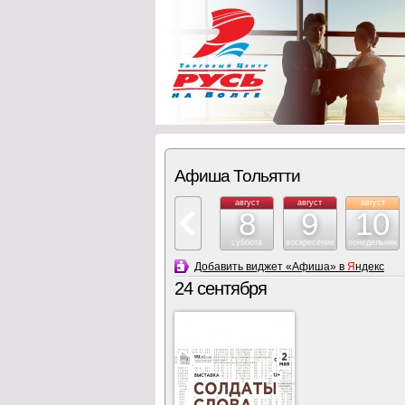
Афиша Тольятти
август
август
август
8
9
10
суббота
воскресение
понедельник
Добавить виджет «Афиша» в
Я
ндекс
24 сентября