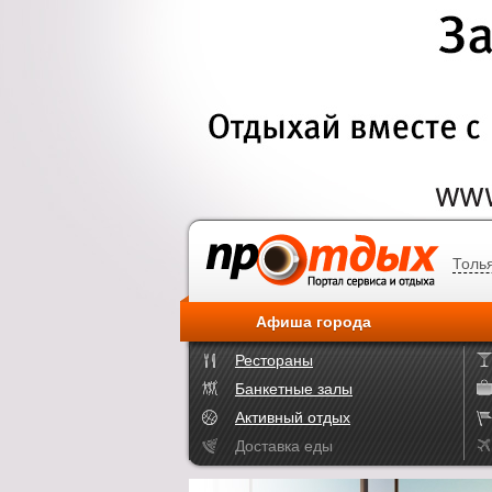
Толь
Афиша города
Рестораны
Банкетные залы
Активный отдых
Доставка еды