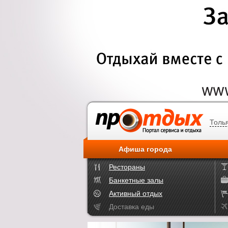
Толь
Афиша города
Рестораны
Банкетные залы
Активный отдых
Доставка еды