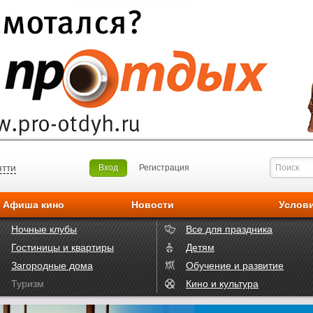
ятти
Вход
Регистрация
Афиша кино
Новости
Услов
Ночные клубы
Все для праздника
Гостиницы и квартиры
Детям
Загородные дома
Обучение и развитие
Туризм
Кино и культура