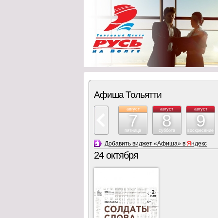
Афиша Тольятти
август
август
август
7
8
9
пятница
суббота
воскресение
Добавить виджет «Афиша» в
Я
ндекс
24 октября