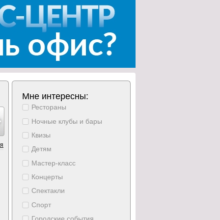
Мне интересны:
Рестораны
густ
август
август
август
август
август
август
16
17
18
19
20
21
22
Ночные клубы и бары
ресение
понедельник
вторник
среда
четверг
пятница
суббота
Квизы
ия
Детям
Мастер-класс
Концерты
Спектакли
Спорт
Городские события