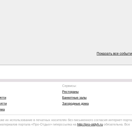
Показать все событ
Сервисы:
Рестораны
ятти
Банкетные залы
ятти
Загородные дома
ема
кже их использование в печатных носителях без письменного согласия
интернет-порта
 материалов портала
«Про-Отдых»
гиперссылка на
http://
pro-otdyh
.ru
обязательна. Все