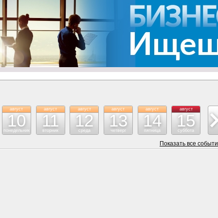
август
август
август
август
август
август
ав
10
11
12
13
14
15
понедельник
вторник
среда
четверг
пятница
суббота
воск
Показать все событ