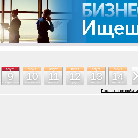
август
август
август
август
август
август
ав
9
10
11
12
13
14
воскресение
понедельник
вторник
среда
четверг
пятница
су
Показать все событ