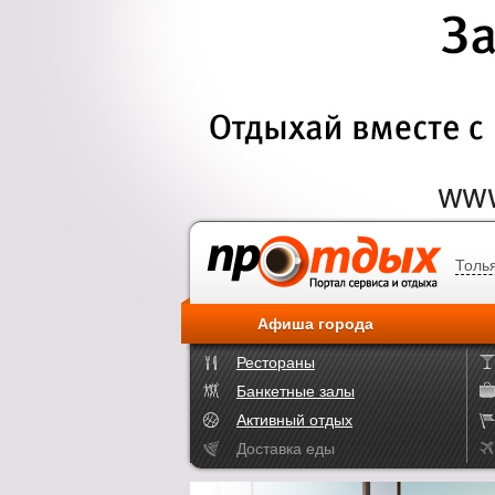
Толь
Афиша города
Рестораны
Банкетные залы
Активный отдых
Доставка еды