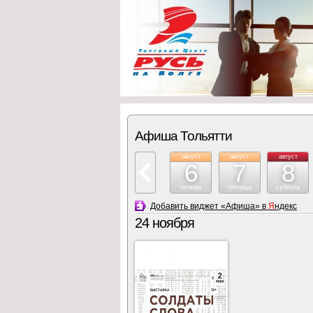
Афиша Тольятти
август
август
август
6
7
8
четверг
пятница
суббота
Добавить виджет «Афиша» в
Я
ндекс
24 ноября