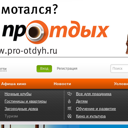
ятти
Вход
Регистрация
Афиша кино
Новости
Услов
Ночные клубы
Все для праздника
Гостиницы и квартиры
Детям
Загородные дома
Обучение и развитие
Туризм
Кино и культура