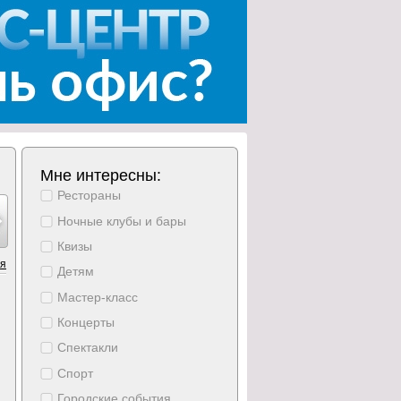
Мне интересны:
Рестораны
густ
август
август
август
август
август
август
15
16
17
18
19
20
21
Ночные клубы и бары
ббота
воскресение
понедельник
вторник
среда
четверг
пятница
Квизы
ия
Детям
Мастер-класс
Концерты
Спектакли
Спорт
Городские события