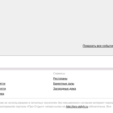
Показать все событ
Сервисы:
Рестораны
ятти
Банкетные залы
ятти
Загородные дома
ема
кже их использование в печатных носителях без письменного согласия
интернет-порта
 материалов портала
«Про-Отдых»
гиперссылка на
http://
pro-otdyh
.ru
обязательна. Все