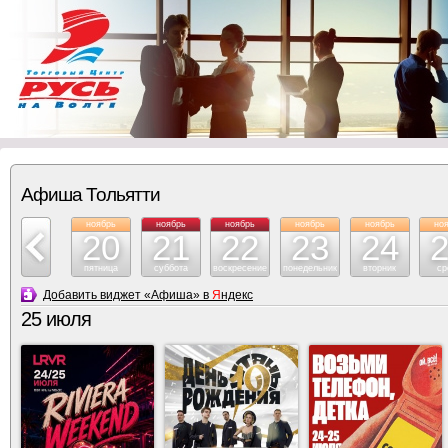
Афиша Тольятти
ноябрь
ноябрь
ноябрь
ноябрь
ноябрь
ноябрь
но
19
20
21
22
23
24
четверг
пятница
суббота
воскресение
понедельник
вторник
ср
Добавить виджет «Афиша» в
Я
ндекс
25 июля