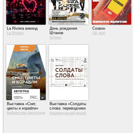
La Riviera викенд
День рождения
Созвон
Штанов
La Riviera
Ой, все!
Штаны
Выставка «Снег,
Выставка «Солдаты
цветы и корабли»
слова: переводчики
Великой
Библиотека Автограда
Краеведческий музей
Отечественной
Тольятти
войны»