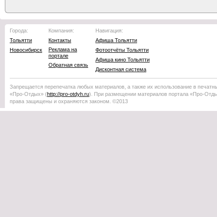
Города:
Компания:
Навигация:
Тольятти
Контакты
Афиша Тольятти
Реклама на
Новосибирск
Фотоотчёты Тольятти
портале
Афиша кино Тольятти
Обратная связь
Дисконтная система
Запрещается перепечатка любых материалов, а также их использование в печатн
«Про-Отдых»
(
http://
pro-otdyh
.ru
). При размещении материалов портала
«Про-Отд
права защищены и охраняются законом. ©2013