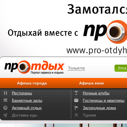
Тольятти
Вход
Афиша города
Афиша кино
Рестораны
Ночные клубы
Банкетные залы
Гостиницы и квартиры
Активный отдых
Загородные дома
Доставка еды
Туризм