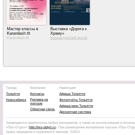
Мастер классы в
Выставка «Дорога к
Karandash.tlt
Храму»
Karandash.tlt
Краеведческий музей
Тольятти
Города:
Компания:
Навигация:
Тольятти
Контакты
Афиша Тольятти
Реклама на
Новосибирск
Фотоотчёты Тольятти
портале
Афиша кино Тольятти
Обратная связь
Дисконтная система
Запрещается перепечатка любых материалов, а также их использование в печатн
«Про-Отдых»
(
http://
pro-otdyh
.ru
). При размещении материалов портала
«Про-Отд
права защищены и охраняются законом. ©2013