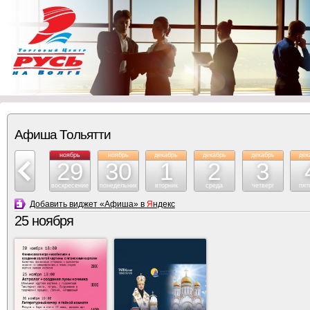
Афиша Тольятти
ноябрь
ноябрь
ноябрь
декабрь
декабрь
декабрь
дек
28
29
30
1
2
3
суббота
воскресение
понедельник
вторник
среда
четверг
пят
Добавить виджет «Афиша» в
Я
ндекс
25 ноября