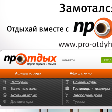
Тольятти
Вход
Афиша города
Афиша кино
Рестораны
Ночные клубы
Банкетные залы
Гостиницы и квартиры
Активный отдых
Загородные дома
Доставка еды
Туризм