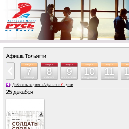
Афиша Тольятти
август
август
август
август
август
ав
7
8
9
10
11
пятница
суббота
воскресение
понедельник
вторник
ср
Добавить виджет «Афиша» в
Я
ндекс
25 декабря