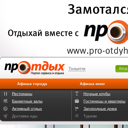
Тольятти
Вход
Афиша города
Афиша кино
Рестораны
Ночные клубы
Банкетные залы
Гостиницы и квартиры
Активный отдых
Загородные дома
Доставка еды
Туризм