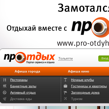
Тольятти
Вход
Афиша города
Афиша кино
Рестораны
Ночные клубы
Банкетные залы
Гостиницы и квартиры
Активный отдых
Загородные дома
Доставка еды
Туризм