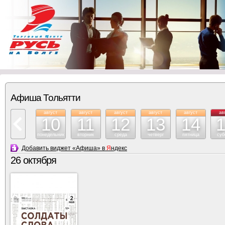
Афиша Тольятти
август
август
август
август
август
ав
10
11
12
13
14
понедельник
вторник
среда
четверг
пятница
суб
Добавить виджет «Афиша» в
Я
ндекс
26 октября