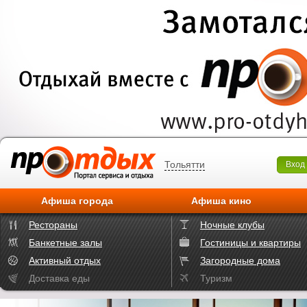
Тольятти
Вход
Афиша города
Афиша кино
Рестораны
Ночные клубы
Банкетные залы
Гостиницы и квартиры
Активный отдых
Загородные дома
Доставка еды
Туризм