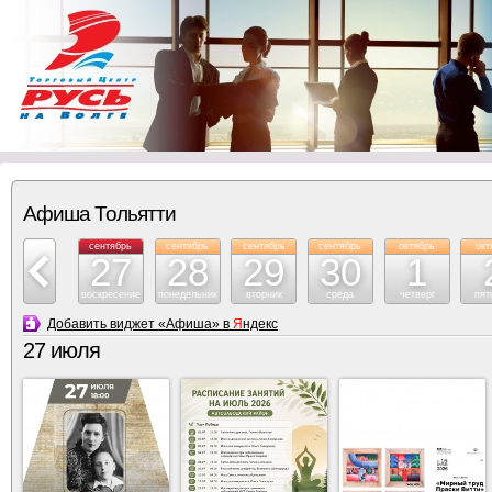
Афиша Тольятти
сентябрь
сентябрь
сентябрь
сентябрь
сентябрь
октябрь
окт
26
27
28
29
30
1
суббота
воскресение
понедельник
вторник
среда
четверг
пят
Добавить виджет «Афиша» в
Я
ндекс
27 июля