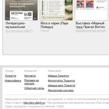
Литературно-
Йога в парке (Парк
Выставка «Мирный
музыкальная
Победы)
труд Праски Витти»
композиция «Мама
Город
Краеведческий музей
КЦ Автоград (ДКИТ)
Владимира
Тольятти
Высоцкого»
Города:
Компания:
Навигация:
Тольятти
Контакты
Афиша Тольятти
Реклама на
Новосибирск
Фотоотчёты Тольятти
портале
Афиша кино Тольятти
Обратная связь
Дисконтная система
Запрещается перепечатка любых материалов, а также их использование в печатн
«Про-Отдых»
(
http://
pro-otdyh
.ru
). При размещении материалов портала
«Про-Отд
права защищены и охраняются законом. ©2013