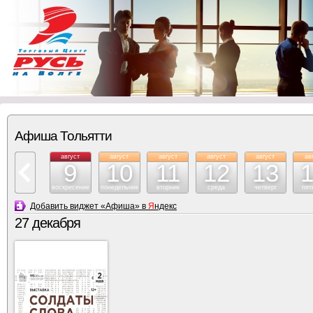
Афиша Тольятти
август
август
август
август
август
ав
9
10
11
12
13
воскресение
понедельник
вторник
среда
четверг
пят
Добавить виджет «Афиша» в
Я
ндекс
27 декабря