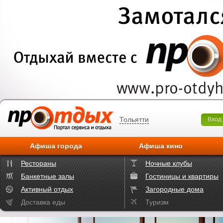
Тольятти
Вход
Афиша города
Афиша кино
Рестораны
Ночные клубы
Банкетные залы
Гостиницы и квартиры
Активный отдых
Загородные дома
Доставка еды
Туризм