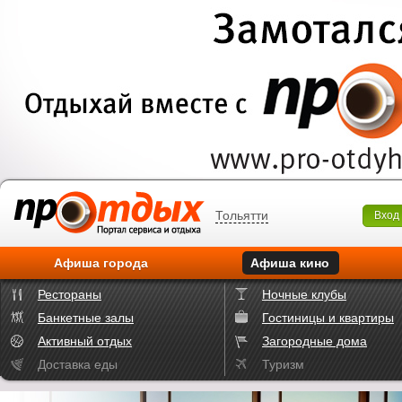
Тольятти
Вход
Афиша города
Афиша кино
Рестораны
Ночные клубы
Банкетные залы
Гостиницы и квартиры
Активный отдых
Загородные дома
Доставка еды
Туризм