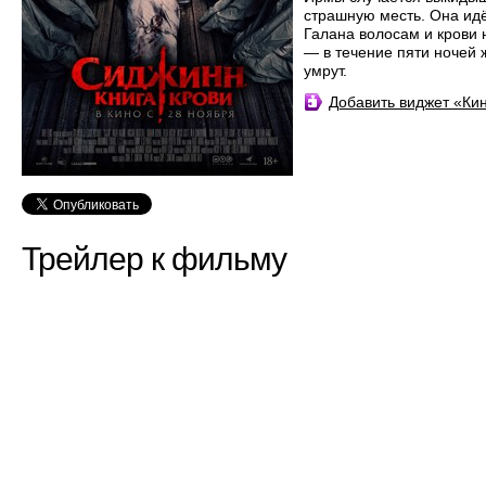
страшную месть. Она идё
Галана волосам и крови 
— в течение пяти ночей 
умрут.
Добавить виджет «К
Трейлер к фильму