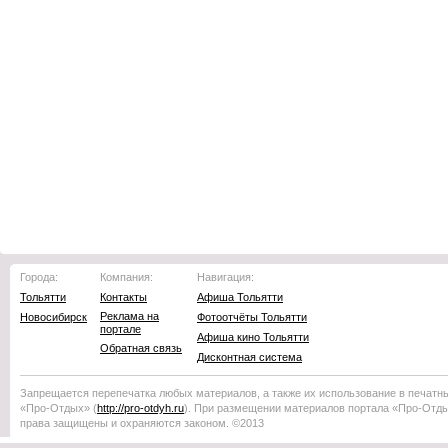
Города:
Компания:
Навигация:
Тольятти
Контакты
Афиша Тольятти
Реклама на
Новосибирск
Фотоотчёты Тольятти
портале
Афиша кино Тольятти
Обратная связь
Дисконтная система
Запрещается перепечатка любых материалов, а также их использование в печатн
«Про-Отдых»
(
http://
pro-otdyh
.ru
). При размещении материалов портала
«Про-Отд
права защищены и охраняются законом. ©2013