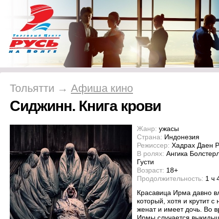
Тольятти →
Афиша кино
Сиджинн. Книга крови
Жанр:
ужасы
Страна:
Индонезия
Режиссер:
Хадрах Даен Р
В ролях:
Ангика Болстер
Густи
Возраст:
18+
Продолжительность:
1 ч 
Красавица Ирма давно в
который, хотя и крутит с
женат и имеет дочь. Во 
Ирмы случается выкидыш