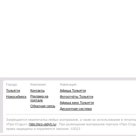
Города:
Компания:
Навигация:
Тольятти
Контакты
Афиша Тольятти
Реклама на
Новосибирск
Фотоотчёты Тольятти
портале
Афиша кино Тольятти
Обратная связь
Дисконтная система
Запрещается перепечатка любых материалов, а также их использование в печатн
«Про-Отдых»
(
http://
pro-otdyh
.ru
). При размещении материалов портала
«Про-Отд
права защищены и охраняются законом. ©2013