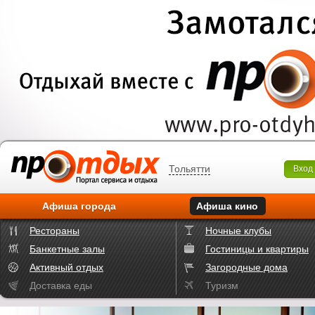
Тольятти
Вход
Афиша города
Афиша кино
Рестораны
Ночные клубы
Банкетные залы
Гостиницы и квартиры
Активный отдых
Загородные дома
Доставка еды
Туризм