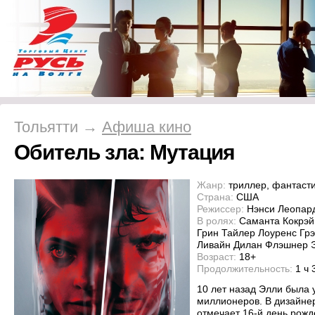
Тольятти →
Афиша кино
Обитель зла: Мутация
Жанр:
триллер, фантаст
Страна:
США
Режиссер:
Нэнси Леопар
В ролях:
Саманта Кокрэй
Грин Тайлер Лоуренс Гр
Ливайн Дилан Флэшнер 
Возраст:
18+
Продолжительность:
1 ч 
10 лет назад Элли была 
миллионеров. В дизайне
отмечает 16-й день рожд