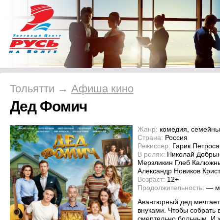
Тольятти →
Афиша кино
Дед Фомич
Жанр:
комедия, семейн
Страна:
Россия
Режиссер:
Гарик Петрося
В ролях:
Николай Добрын
Мерзликин Глеб Калюжны
Александр Новиков Крис
Возраст:
12+
Продолжительность:
— м
Авантюрный дед мечтает
внуками. Чтобы собрать 
смертельно больным. И 