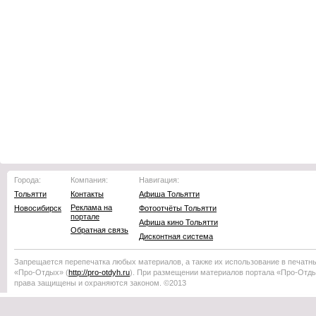
Города:
Компания:
Навигация:
Тольятти
Контакты
Афиша Тольятти
Реклама на
Новосибирск
Фотоотчёты Тольятти
портале
Афиша кино Тольятти
Обратная связь
Дисконтная система
Запрещается перепечатка любых материалов, а также их использование в печатн
«Про-Отдых»
(
http://
pro-otdyh
.ru
). При размещении материалов портала
«Про-Отд
права защищены и охраняются законом. ©2013