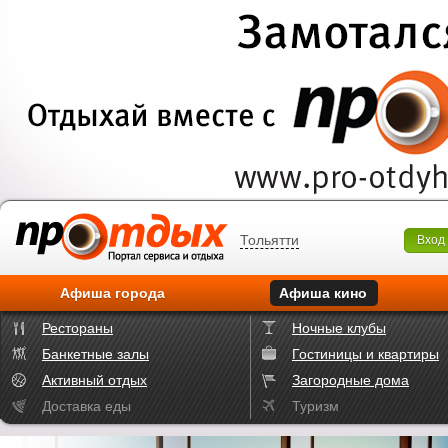
Тольятти
Вход
Афиша города
Афиша кино
Рестораны
Ночные клубы
Банкетные залы
Гостиницы и квартиры
Активный отдых
Загородные дома
Доставка еды
Туризм