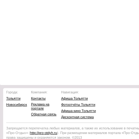
Города:
Компания:
Навигация:
Тольятти
Контакты
Афиша Тольятти
Реклама на
Новосибирск
Фотоотчёты Тольятти
портале
Афиша кино Тольятти
Обратная связь
Дисконтная система
Запрещается перепечатка любых материалов, а также их использование в печатн
«Про-Отдых»
(
http://
pro-otdyh
.ru
). При размещении материалов портала
«Про-Отд
права защищены и охраняются законом. ©2013