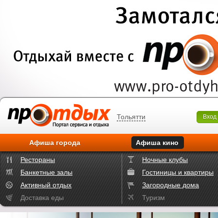
Тольятти
Вход
Афиша города
Афиша кино
Рестораны
Ночные клубы
Банкетные залы
Гостиницы и квартиры
Активный отдых
Загородные дома
Доставка еды
Туризм