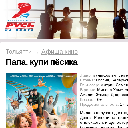
Тольятти →
Афиша кино
Папа, купи пёсика
Жанр:
мультфильм, семе
Страна:
Россия, Беларус
Режиссер:
Митрий Семен
В ролях:
Милана Хаметов
Амилия Эльдар Джарахов
Возраст:
6+
Продолжительность:
1 ч 
Милана получает долгож
Диппи. Радости нет гран
отвлекается, и щенок тер
большим городом. Диппи