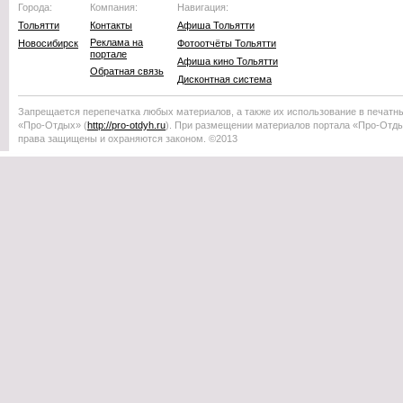
Города:
Компания:
Навигация:
Тольятти
Контакты
Афиша Тольятти
Реклама на
Новосибирск
Фотоотчёты Тольятти
портале
Афиша кино Тольятти
Обратная связь
Дисконтная система
Запрещается перепечатка любых материалов, а также их использование в печатн
«Про-Отдых»
(
http://
pro-otdyh
.ru
). При размещении материалов портала
«Про-Отд
права защищены и охраняются законом. ©2013