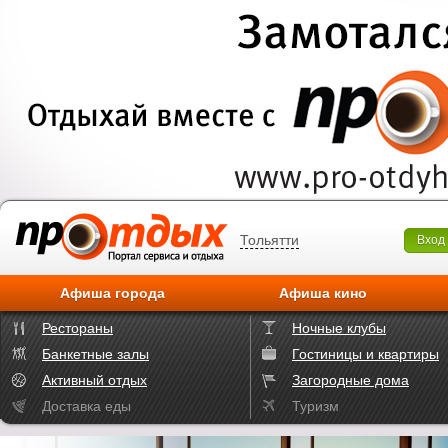
Тольятти
Вход
Афиша города
Афиша кино
Рестораны
Ночные клубы
Банкетные залы
Гостиницы и квартиры
Активный отдых
Загородные дома
Доставка еды
Туризм