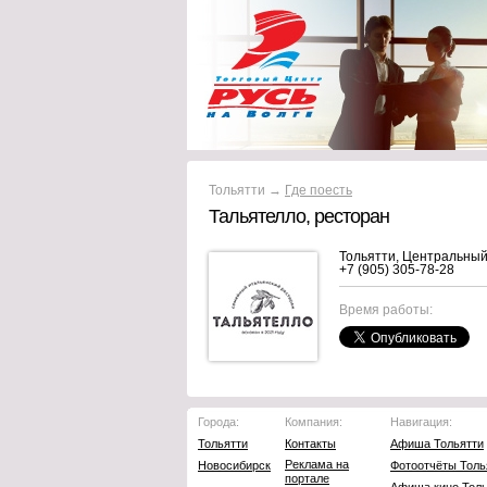
Тольятти →
Где поесть
Тальятелло, ресторан
Тольятти, Центральный
+7 (905) 305-78-28
Время работы:
Города:
Компания:
Навигация:
Тольятти
Контакты
Афиша Тольятти
Реклама на
Новосибирск
Фотоотчёты Толь
портале