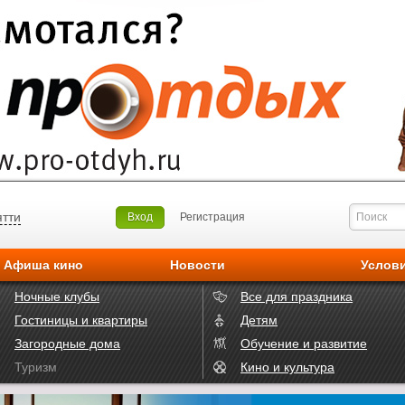
ятти
Вход
Регистрация
Афиша кино
Новости
Услов
Ночные клубы
Все для праздника
Гостиницы и квартиры
Детям
Загородные дома
Обучение и развитие
Туризм
Кино и культура