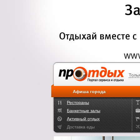
Толь
Афиша города
Рестораны
Банкетные залы
Активный отдых
Доставка еды