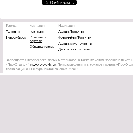
Города:
Компания:
Навигация:
Тольятти
Контакты
Афиша Тольятти
Реклама на
Новосибирск
Фотоотчёты Тольятти
портале
Афиша кино Тольятти
Обратная связь
Дисконтная система
Запрещается перепечатка любых материалов, а также их использование в печатн
«Про-Отдых»
(
http://
pro-otdyh
.ru
). При размещении материалов портала
«Про-Отд
права защищены и охраняются законом. ©2013