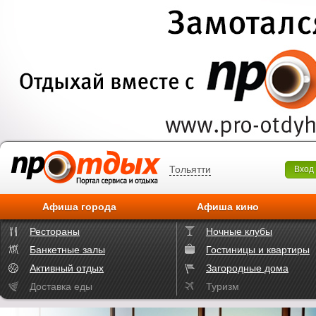
Тольятти
Вход
Афиша города
Афиша кино
Рестораны
Ночные клубы
Банкетные залы
Гостиницы и квартиры
Активный отдых
Загородные дома
Доставка еды
Туризм