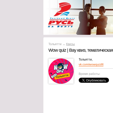
Тольятти →
Квизы
Wow quiz | Вау квиз, тематическ
Тольятти,
vk.com/wowquiztlt
Время работы: