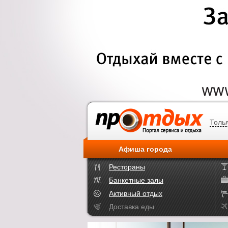
Толь
Афиша города
Рестораны
Банкетные залы
Активный отдых
Доставка еды