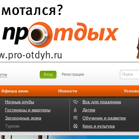
ятти
Вход
Регистрация
Афиша кино
Новости
Услов
Ночные клубы
Все для праздника
Гостиницы и квартиры
Детям
Загородные дома
Обучение и развитие
Туризм
Кино и культура