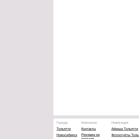
Города:
Компания:
Навигация:
Тольятти
Контакты
Афиша Тольятти
Реклама на
Новосибирск
Фотоотчёты Толь
портале