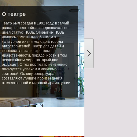
О театре
Театр был создан в 1992 году, в самый
разгар перестройки, и первоначально
имел статус ТЮЗа. Открытие ТЮЗа
явилось заметным событием в
культурной жизни молодого города
автостроителей. Театр для детей и
юношества стал островком
нравственности, порядочности в том
неспокойном мире, который нас
окружает. С тех пор театр неизменно
пользуется успехом и любовью
зрителей. Основу репертуара
составляют лучшие произведения
отечественной и мировой драматургии.