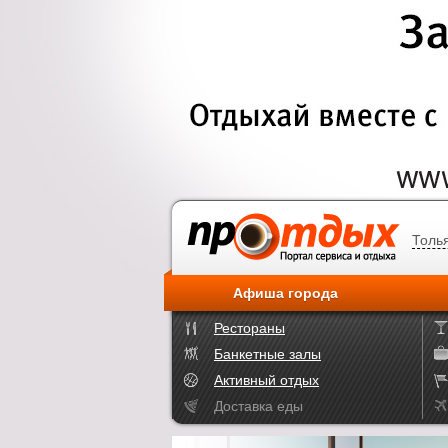
Толь
Афиша города
Рестораны
Банкетные залы
Активный отдых
Доставка еды