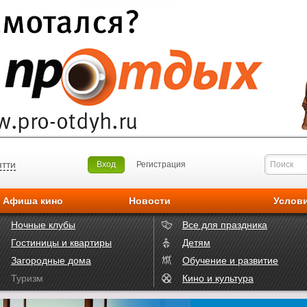
ятти
Вход
Регистрация
Афиша кино
Новости
Услов
Ночные клубы
Все для праздника
Гостиницы и квартиры
Детям
Загородные дома
Обучение и развитие
Туризм
Кино и культура