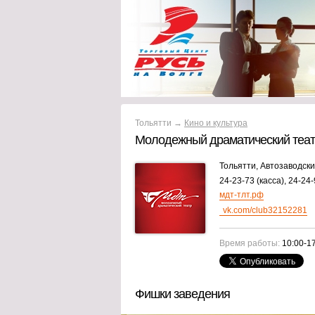
Тольятти →
Кино и культура
Молодежный драматический теа
Тольятти, Автозаводски
24-23-73 (касса), 24-24-
мдт-тлт.рф
vk.com/club32152281
Время работы:
10:00-1
Фишки заведения