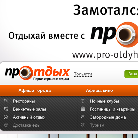
Тольятти
Вход
Афиша города
Афиша кино
Рестораны
Ночные клубы
Банкетные залы
Гостиницы и квартиры
Активный отдых
Загородные дома
Доставка еды
Туризм