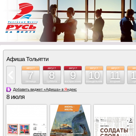
Афиша Тольятти
август
август
август
август
август
ав
7
8
9
10
11
пятница
суббота
воскресение
понедельник
вторник
ср
Добавить виджет «Афиша» в
Я
ндекс
8 июля