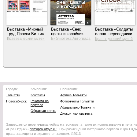
Выставка «Мирный
Выставка «Снег,
Выставка «Солдаты
труд Праски Витти»
цветы и корабли»
слова: переводчики
Великой
Краеведческий музей
Библиотека Автограда
Краеведческий музей
Тольятти
Отечественной
Тольятти
войны»
Города:
Компания:
Навигация:
Тольятти
Контакты
Афиша Тольятти
Реклама на
Новосибирск
Фотоотчёты Тольятти
портале
Афиша кино Тольятти
Обратная связь
Дисконтная система
Запрещается перепечатка любых материалов, а также их использование в печатн
«Про-Отдых»
(
http://
pro-otdyh
.ru
). При размещении материалов портала
«Про-Отд
права защищены и охраняются законом. ©2013