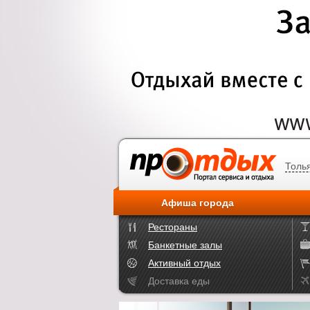
Толь
Афиша города
Рестораны
Банкетные залы
Активный отдых
Доставка еды