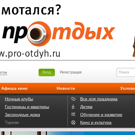
ятти
Вход
Регистрация
Афиша кино
Новости
Услов
Ночные клубы
Все для праздника
Гостиницы и квартиры
Детям
Загородные дома
Обучение и развитие
Туризм
Кино и культура