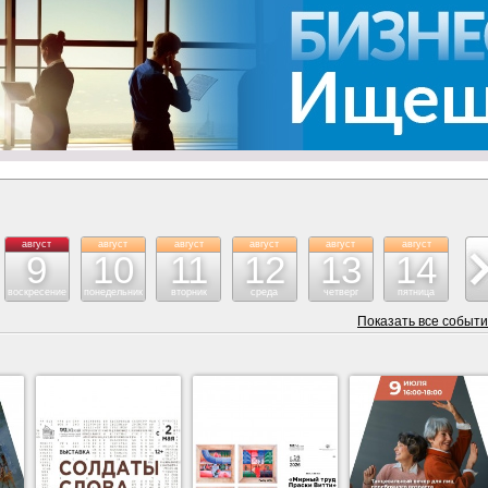
август
август
август
август
август
август
ав
9
10
11
12
13
14
воскресение
понедельник
вторник
среда
четверг
пятница
су
Показать все событ