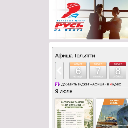
Афиша Тольятти
август
август
август
6
7
8
четверг
пятница
суббота
Добавить виджет «Афиша» в
Я
ндекс
9 июля