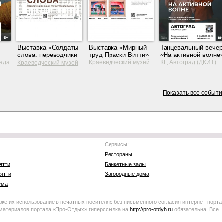
Выставка «Солдаты
Выставка «Мирный
Танцевальный вече
слова: переводчики
труд Праски Витти»
«На активной волне
Великой
рада
Краеведческий музей
КЦ Автоград (ДКИТ)
Краеведческий музей
Отечественной
Тольятти
Тольятти
войны»
Показать все событ
Сервисы:
Рестораны
ятти
Банкетные залы
ятти
Загородные дома
ема
кже их использование в печатных носителях без письменного согласия
интернет-порта
 материалов портала
«Про-Отдых»
гиперссылка на
http://
pro-otdyh
.ru
обязательна. Все