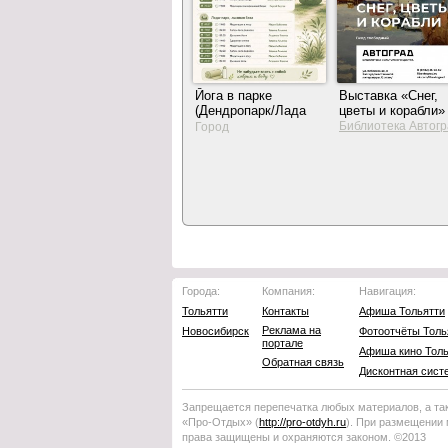
Йога в парке
Выставка «Снег,
(Дендропарк/Лада
цветы и корабли»
парк)
Библиотека Автог
Город
Города:
Компания:
Навигация:
Тольятти
Контакты
Афиша Тольятти
Реклама на
Новосибирск
Фотоотчёты Толь
портале
Афиша кино Толь
Обратная связь
Дисконтная сист
Запрещается перепечатка любых материалов, а та
«Про-Отдых»
(
http://
pro-otdyh
.ru
). При размещении
права защищены и охраняются законом. ©2013