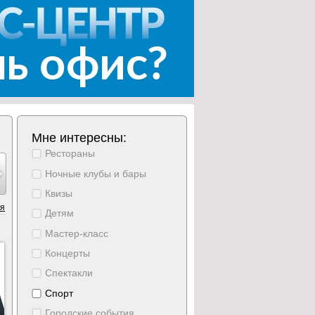
Мне интересны:
Рестораны
густ
август
август
август
август
август
август
15
16
17
18
19
20
21
Ночные клубы и бары
ббота
воскресение
понедельник
вторник
среда
четверг
пятница
Квизы
ия
Детям
Мастер-класс
Концерты
Спектакли
Спорт
Городские события