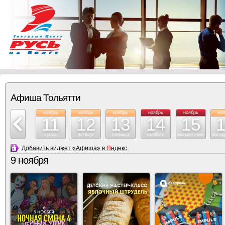
Афиша Тольятти
ноябрь
ноябрь
ноябрь
ноябрь
ноябрь
ноябрь
но
10
11
12
13
14
15
вторник
среда
четверг
пятница
суббота
воскресение
понед
Добавить виджет «Афиша» в
Я
ндекс
9 ноября