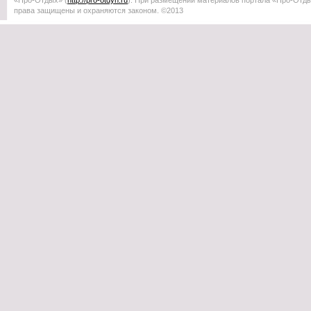
«Про-Отдых»
(
http://
pro-otdyh
.ru
). При размещении материалов портала
«Про-Отд
права защищены и охраняются законом. ©2013