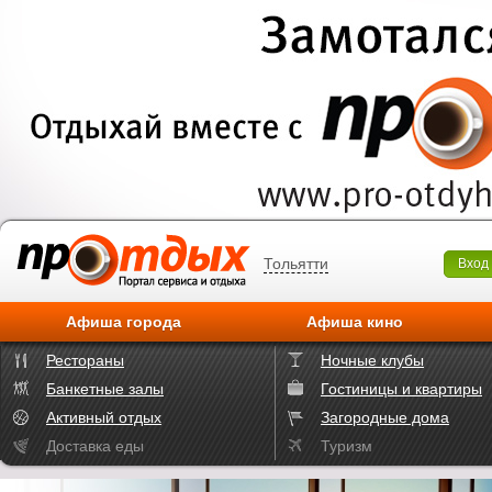
Тольятти
Вход
Афиша города
Афиша кино
Рестораны
Ночные клубы
Банкетные залы
Гостиницы и квартиры
Активный отдых
Загородные дома
Доставка еды
Туризм