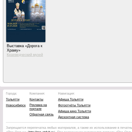
Выставка «Дорога к
Храму»
Краеведческий музей
Тольятти
Города:
Компания:
Навигация:
Тольятти
Контакты
Афиша Тольятти
Реклама на
Новосибирск
Фотоотчёты Тольятти
портале
Афиша кино Тольятти
Обратная связь
Дисконтная система
Запрещается перепечатка любых материалов, а также их использование в печатн