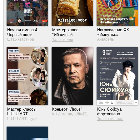
Ночная смена 4:
Мастер класс
Награждение ФК
Черный ящик
"Яблочный
«Импульс»
штрудель"
Штаб квартира
Акварель
Тальятелло
Мастер классы
Концерт "Любэ"
Юнь Сюйхуа
LU.LU.ART
фортопиано
КЦ Автоград (ДКИТ)
LU.LU.ART студия
Тольяттинская
филармония