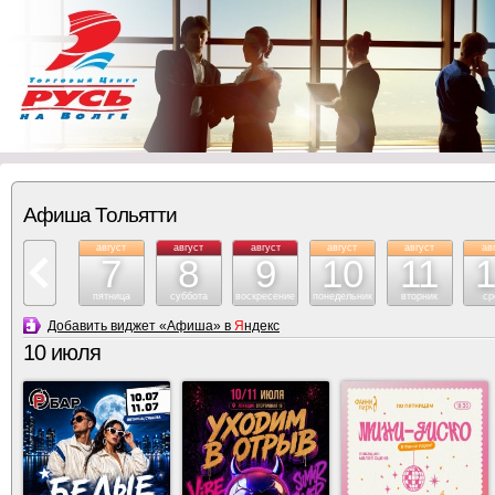
Афиша Тольятти
август
август
август
август
август
ав
7
8
9
10
11
пятница
суббота
воскресение
понедельник
вторник
ср
Добавить виджет «Афиша» в
Я
ндекс
10 июля