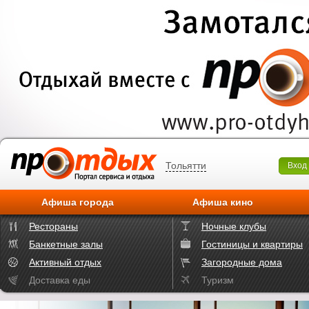
Тольятти
Вход
Афиша города
Афиша кино
Рестораны
Ночные клубы
Банкетные залы
Гостиницы и квартиры
Активный отдых
Загородные дома
Доставка еды
Туризм