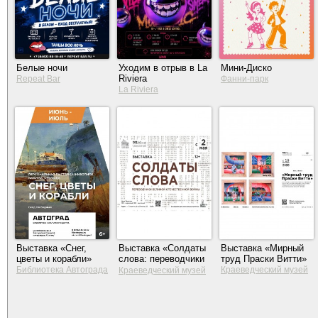
Белые ночи
Уходим в отрыв в La
Мини-Диско
Riviera
Repeat Bar
Фанни-парк
La Riviera
Выставка «Снег,
Выставка «Солдаты
Выставка «Мирный
цветы и корабли»
слова: переводчики
труд Праски Витти»
Великой
Библиотека Автограда
Краеведческий музей
Краеведческий музей
Отечественной
Тольятти
Тольятти
войны»