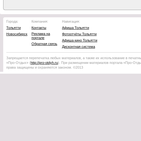
Города:
Компания:
Навигация:
Тольятти
Контакты
Афиша Тольятти
Реклама на
Новосибирск
Фотоотчёты Тольятти
портале
Афиша кино Тольятти
Обратная связь
Дисконтная система
Запрещается перепечатка любых материалов, а также их использование в печатн
«Про-Отдых»
(
http://
pro-otdyh
.ru
). При размещении материалов портала
«Про-Отд
права защищены и охраняются законом. ©2013