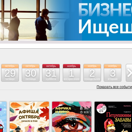
октябрь
октябрь
октябрь
ноябрь
ноябрь
ноябрь
но
29
30
31
1
2
3
четверг
пятница
суббота
воскресение
понедельник
вторник
с
Показать все событ