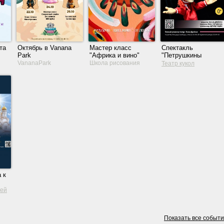
та
Октябрь в Vanana
Мастер класс
Спектакль
Park
"Африка и вино"
"Петрушкины
забавы"
VananaPark
Школа рисования
Театр кукол
АртЛаб
 к
зей
Показать все событ