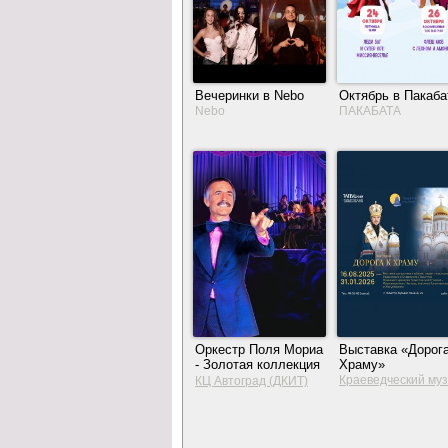
Вечеринки в Nebo
Октябрь в Пакаба
Nebo
ПАКАБАТА
Оркестр Поля Мориа
Выставка «Дорога
- Золотая коллекция
Храму»
из репертуара
Краеведческий му
КЦ Автоград (ДКИТ)
Тольятти