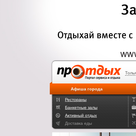
Толь
Афиша города
Рестораны
Банкетные залы
Активный отдых
Доставка еды