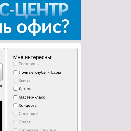
Мне интересны:
Рестораны
ябрь
ноябрь
ноябрь
ноябрь
ноябрь
ноябрь
ноябрь
4
5
6
7
8
9
10
Ночные клубы и бары
реда
четверг
пятница
суббота
воскресение
понедельник
вторник
Квизы
ия
Детям
Мастер-класс
Концерты
Спектакли
Спорт
Городские события