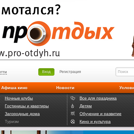
ятти
Вход
Регистрация
Афиша кино
Новости
Услов
Ночные клубы
Все для праздника
Гостиницы и квартиры
Детям
Загородные дома
Обучение и развитие
Туризм
Кино и культура