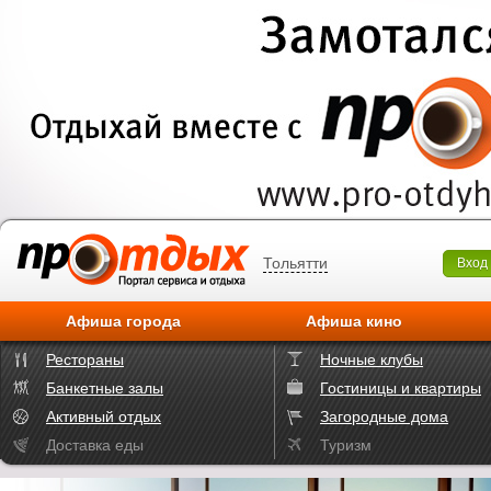
Тольятти
Вход
Афиша города
Афиша кино
Рестораны
Ночные клубы
Банкетные залы
Гостиницы и квартиры
Активный отдых
Загородные дома
Доставка еды
Туризм