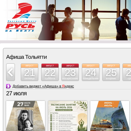
Афиша Тольятти
август
август
август
август
август
август
ав
20
21
22
23
24
25
четверг
пятница
суббота
воскресение
понедельник
вторник
ср
Добавить виджет «Афиша» в
Я
ндекс
27 июля