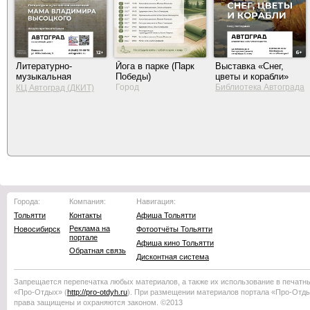
Литературно-
Йога в парке (Парк
Выставка «Снег,
музыкальная
Победы)
цветы и корабли»
композиция «Мама
Город
Библиотека Автограда
КЦ Автоград (ДКИТ)
Владимира
Высоцкого»
Города:
Компания:
Навигация:
Тольятти
Контакты
Афиша Тольятти
Реклама на
Новосибирск
Фотоотчёты Тольятти
портале
Афиша кино Тольятти
Обратная связь
Дисконтная система
Запрещается перепечатка любых материалов, а также их использование в печатн
«Про-Отдых»
(
http://
pro-otdyh
.ru
). При размещении материалов портала
«Про-Отд
права защищены и охраняются законом. ©2013