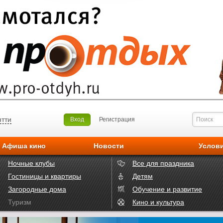
ятти
Вход
Регистрация
Афиша кино
Новости
Услов
Ночные клубы
Все для праздника
Гостиницы и квартиры
Детям
Загородные дома
Обучение и развитие
Туризм
Кино и культура