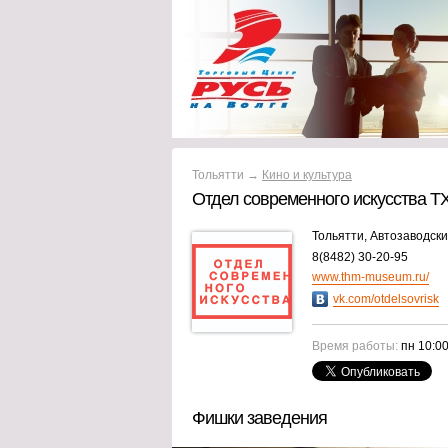
Тольятти →
Кино и культура
Отдел современного искусства Т
Тольятти, Автозаводски
8(8482) 30-20-95
www.thm-museum.ru/
vk.com/otdelsovrisk
Время работы:
пн 10:00
Фишки заведения