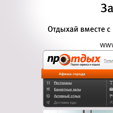
Толь
Афиша города
Рестораны
Банкетные залы
Активный отдых
Доставка еды