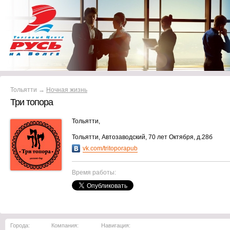
Тольятти →
Ночная жизнь
Три топора
Тольятти,
Тольятти, Автозаводский, 70 лет Октября, д.28б
vk.com/tritoporapub
Время работы:
Города:
Компания:
Навигация: