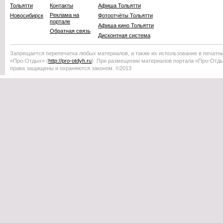
Тольятти
Контакты
Афиша Тольятти
Реклама на
Новосибирск
Фотоотчёты Тольятти
портале
Афиша кино Тольятти
Обратная связь
Дисконтная система
Запрещается перепечатка любых материалов, а также их использование в печатн
«Про-Отдых»
(
http://
pro-otdyh
.ru
). При размещении материалов портала
«Про-Отд
права защищены и охраняются законом. ©2013