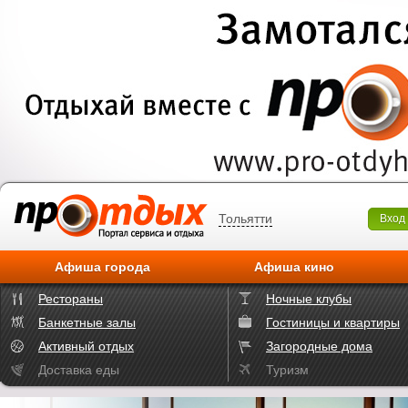
Тольятти
Вход
Афиша города
Афиша кино
Рестораны
Ночные клубы
Банкетные залы
Гостиницы и квартиры
Активный отдых
Загородные дома
Доставка еды
Туризм