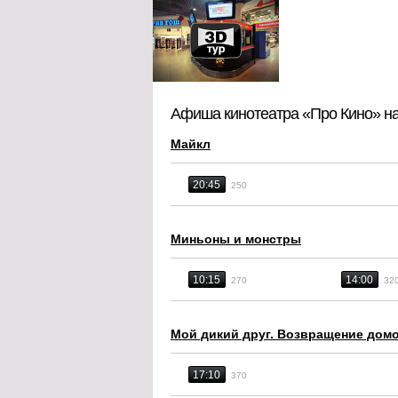
Афиша кинотеатра «Про Кино» на
Майкл
20:45
250
Миньоны и монстры
10:15
14:00
270
32
Мой дикий друг. Возвращение дом
17:10
370