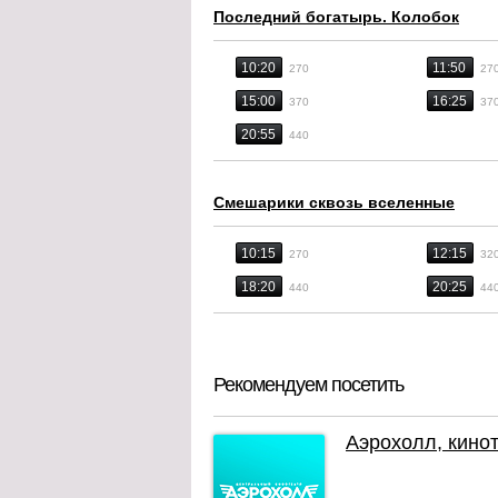
Последний богатырь. Колобок
10:20
11:50
270
27
15:00
16:25
370
37
20:55
440
Смешарики сквозь вселенные
10:15
12:15
270
32
18:20
20:25
440
44
Рекомендуем посетить
Аэрохолл, кино