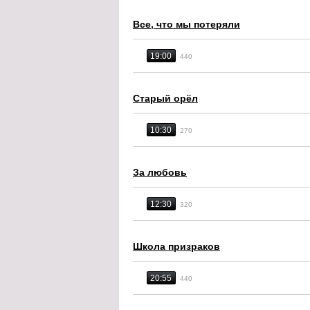
Все, что мы потеряли
19:00
440
Старый орёл
10:30
270
За любовь
12:30
320
Школа призраков
20:55
440