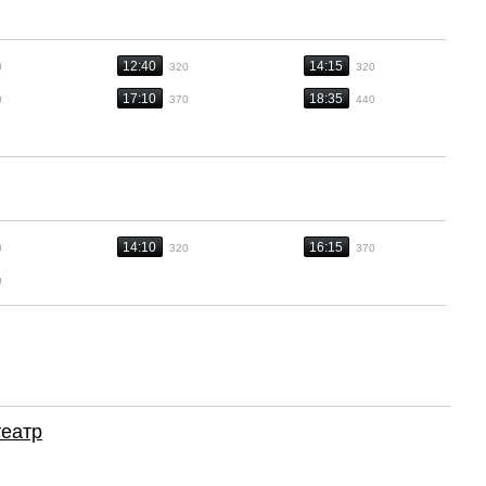
12:40
14:15
0
320
320
17:10
18:35
0
370
440
14:10
16:15
0
320
370
0
театр