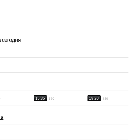
 сегодня
15:35
19:20
0
370
440
ой