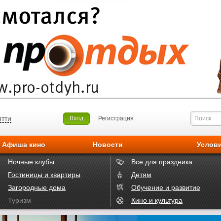
ятти
Вход
Регистрация
Афиша кино
Новости
Услов
Ночные клубы
Все для праздника
Гостиницы и квартиры
Детям
Загородные дома
Обучение и развитие
Туризм
Кино и культура