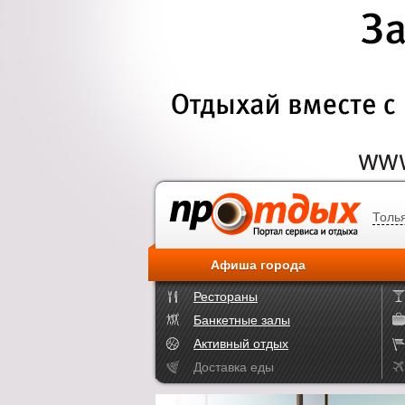
Толь
Афиша города
Рестораны
Банкетные залы
Активный отдых
Доставка еды