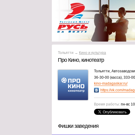
Тольятти →
Кино и культура
Про Кино, кинотеатр
Тольятти, Автозаводски
36-30-00 (касса), 333-0
kino-madagaskar.ru/
https://vk.com/madag
Время работы:
пн-вс 10
Фишки заведения