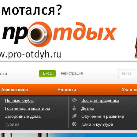
ятти
Вход
Регистрация
Афиша кино
Новости
Услов
Ночные клубы
Все для праздника
Гостиницы и квартиры
Детям
Загородные дома
Обучение и развитие
Туризм
Кино и культура