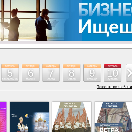
октябрь
октябрь
октябрь
октябрь
октябрь
октябрь
ок
5
6
7
8
9
10
понедельник
вторник
среда
четверг
пятница
суббота
воск
Показать все событ