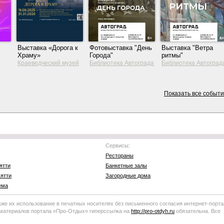
Выставка «Дорога к
Фотовыставка "День
Выставка "Ветра
Храму»
Города"
ритмы"
Краеведческий музей
Библиотека Автограда
Библиотека Автоград
Тольятти
Показать все событ
Сервисы:
Рестораны
ятти
Банкетные залы
ятти
Загородные дома
ема
кже их использование в печатных носителях без письменного согласия
интернет-порта
 материалов портала
«Про-Отдых»
гиперссылка на
http://
pro-otdyh
.ru
обязательна. Все