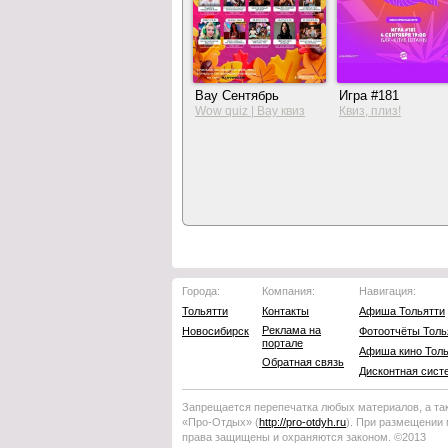
Вау Сентябрь
Игра #181
Wow quiz | Вау квиз
Квиз, плиз!
Города:
Компания:
Навигация:
Тольятти
Контакты
Афиша Тольятти
Реклама на
Новосибирск
Фотоотчёты Толь
портале
Афиша кино Толь
Обратная связь
Дисконтная сист
Запрещается перепечатка любых материалов, а та
«Про-Отдых»
(
http://
pro-otdyh
.ru
). При размещении
права защищены и охраняются законом. ©2013