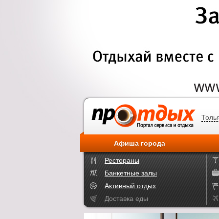
Толь
Афиша города
Рестораны
Банкетные залы
Активный отдых
Доставка еды