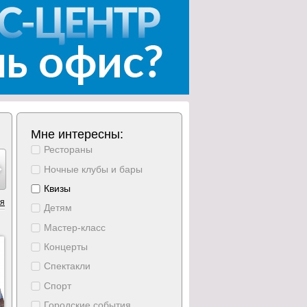
Мне интересны:
Рестораны
тябрь
октябрь
октябрь
октябрь
октябрь
октябрь
октябрь
11
12
13
14
15
16
17
Ночные клубы и бары
ресение
понедельник
вторник
среда
четверг
пятница
суббота
Квизы
ия
Детям
Мастер-класс
Концерты
Спектакли
Спорт
Городские события