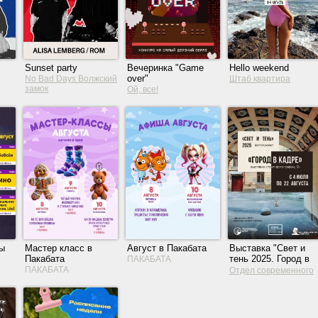
Sunset party
Вечеринка "Game
Hello weekend
over"
No Bad Days Волжский
Штаб квартира
замок
Ой, все!
ры
Мастер класс в
Август в Пакабата
Выставка "Свет и
Пакабата
тень 2025. Город в
ПАКАБАТА
кадре"
ПАКАБАТА
Отдел современного
искусства ТХМ