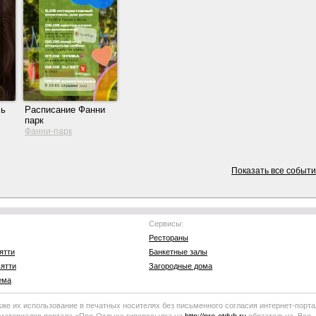
ль
Расписание Фанни
парк
Фанни-парк
Показать все событ
Сервисы:
Рестораны
ятти
Банкетные залы
ятти
Загородные дома
ема
кже их использование в печатных носителях без письменного согласия
интернет-порта