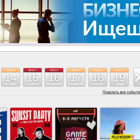
август
август
август
август
август
август
ав
14
15
16
17
18
19
пятница
суббота
воскресение
понедельник
вторник
среда
че
Показать все событ