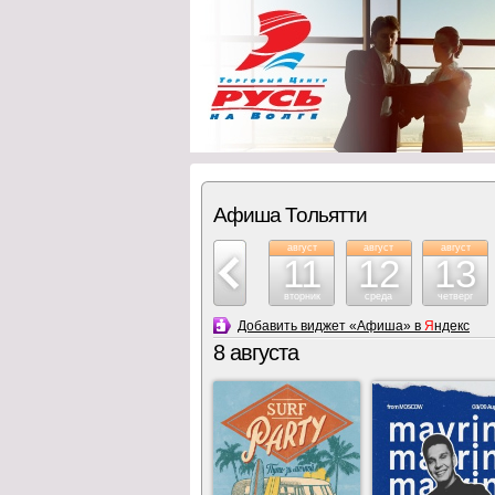
Афиша Тольятти
август
август
август
август
август
август
8
9
10
11
12
13
суббота
воскресение
понедельник
вторник
среда
четверг
Добавить виджет «Афиша» в
Я
ндекс
8 августа