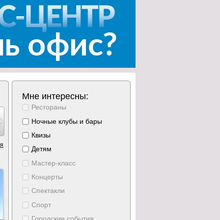
Мне интересны:
Рестораны
густ
август
август
август
август
август
август
20
21
22
23
24
25
26
Ночные клубы и бары
тверг
пятница
суббота
воскресение
понедельник
вторник
среда
Квизы
ия
Детям
Мастер-класс
Концерты
Спектакли
Спорт
Городские события