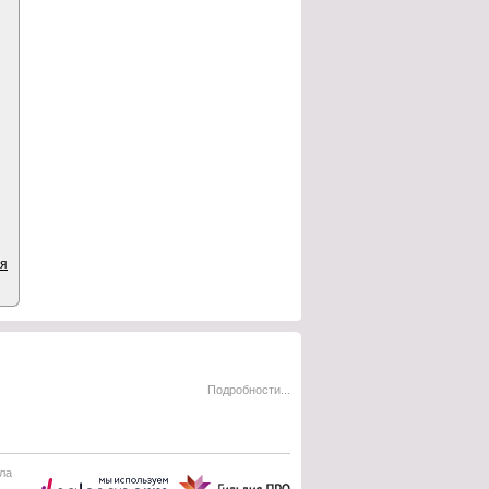
ия
Подробности...
ла