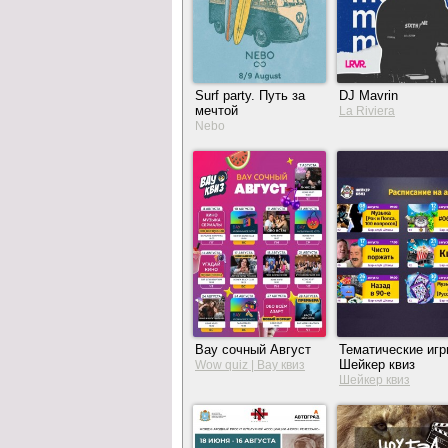
Surf party. Путь за
DJ Mavrin
мечтой
La Riviera
Nebo
Вау сочный Август
Тематические иг
Шейкер квиз
Wow quiz | Вау квиз
Шейкер квиз