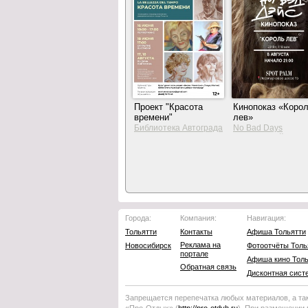
Проект "Красота
Кинопоказ «Коро
времени"
лев»
Библиотека Автограда
No Bad Days
Итальянский пляж
Города:
Компания:
Навигация:
Тольятти
Контакты
Афиша Тольятти
Реклама на
Новосибирск
Фотоотчёты Толь
портале
Афиша кино Толь
Обратная связь
Дисконтная сист
Запрещается перепечатка любых материалов, а та