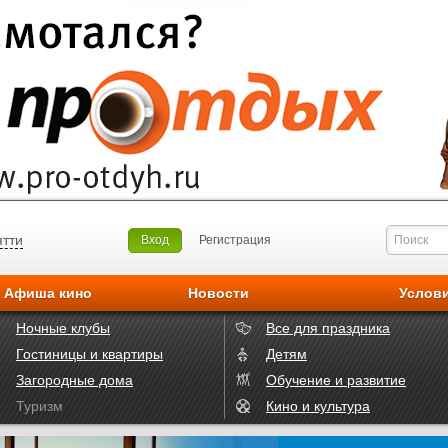
ятти
Вход
Регистрация
Афиша кино
Новости
Услов
Ночные клубы
Все для праздника
Гостиницы и квартиры
Детям
Загородные дома
Обучение и развитие
Туризм
Кино и культура