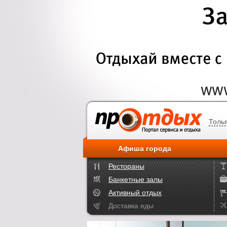
Толь
Афиша города
Рестораны
Банкетные залы
Активный отдых
Доставка еды