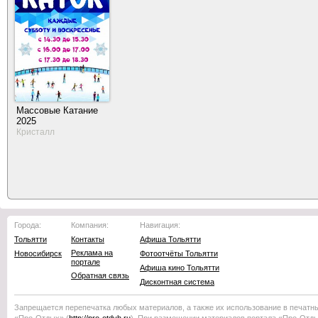
Массовые Катание
2025
Кристалл
Города:
Компания:
Навигация:
Тольятти
Контакты
Афиша Тольятти
Реклама на
Новосибирск
Фотоотчёты Тольятти
портале
Афиша кино Тольятти
Обратная связь
Дисконтная система
Запрещается перепечатка любых материалов, а также их использование в печатн