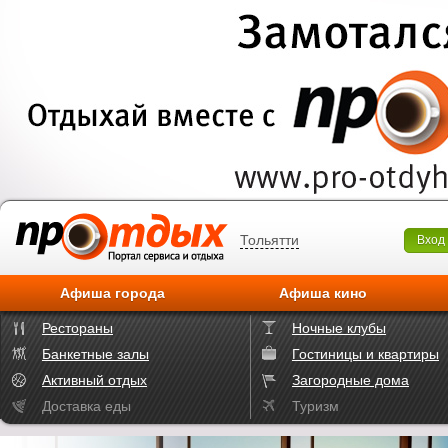
Тольятти
Вход
Афиша города
Афиша кино
Рестораны
Ночные клубы
Банкетные залы
Гостиницы и квартиры
Активный отдых
Загородные дома
Доставка еды
Туризм