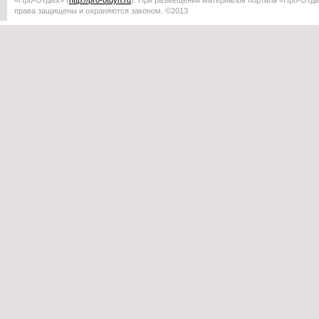
«Про-Отдых»
(
http://
pro-otdyh
.ru
). При размещении материалов портала
«Про-Отд
права защищены и охраняются законом. ©2013