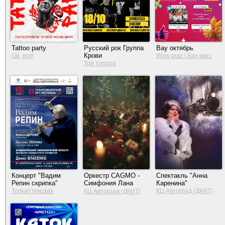
Tattoo party
Русский рок Группа
Вау октябрь
Крови
Ой, все!
Wow quiz | Вау квиз
Три топора
Концерт "Вадим
Оркестр CAGMO -
Спектакль "Анна
Репин скрипка"
Симфония Лана
Каренина"
Дель Рей и Адель
Тольяттинская
КЦ Автоград (ДКИТ)
КЦ Автоград (ДКИТ)
филармония
при свечах