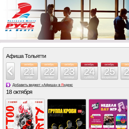
Афиша Тольятти
октябрь
октябрь
октябрь
октябрь
октябрь
октябрь
окт
20
21
22
23
24
25
вторник
среда
четверг
пятница
суббота
воскресение
понед
Добавить виджет «Афиша» в
Я
ндекс
18 октября