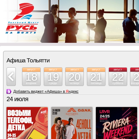
Афиша Тольятти
август
август
август
август
август
август
ав
17
18
19
20
21
22
понедельник
вторник
среда
четверг
пятница
суббота
воскр
Добавить виджет «Афиша» в
Я
ндекс
24 июля