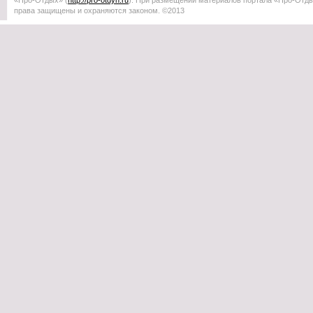
«Про-Отдых»
(
http://
pro-otdyh
.ru
). При размещении материалов портала
«Про-Отд
права защищены и охраняются законом. ©2013