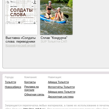
Выставка «Солдаты
Сплав "Кондурча"
слова: переводчики
SUP Тольятти САП
Великой
Краеведческий музей
Отечественной
Тольятти
войны»
Города:
Компания:
Навигация:
Тольятти
Контакты
Афиша Тольятти
Реклама на
Новосибирск
Фотоотчёты Тольятти
портале
Афиша кино Тольятти
Обратная связь
Дисконтная система
Запрещается перепечатка любых материалов, а также их использование в печатн