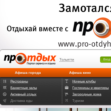
Тольятти
Вход
Афиша города
Афиша кино
Рестораны
Ночные клубы
Банкетные залы
Гостиницы и квартиры
Активный отдых
Загородные дома
Доставка еды
Туризм