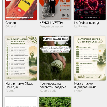
Созвон
4EHOLL VETRA
La Riviera викенд
Ой, все!
Мидийное место
La Riviera
Йога в парке (Парк
Тренировка на
Йога в парке
Победы)
открытом воздухе
(Центральный/
Комсомольский
Город
Keep u body
Город
район)