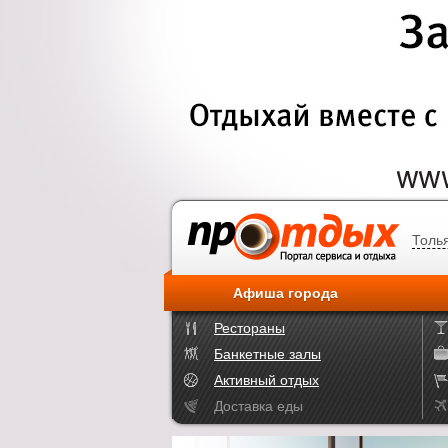
Толь
Афиша города
Рестораны
Банкетные залы
Активный отдых
Доставка еды