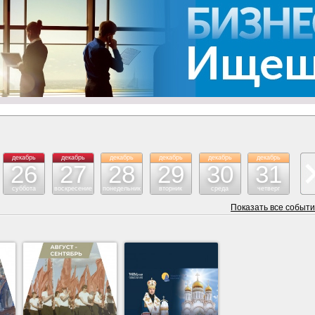
декабрь
декабрь
декабрь
декабрь
декабрь
декабрь
26
27
28
29
30
31
суббота
воскресение
понедельник
вторник
среда
четверг
Показать все событ