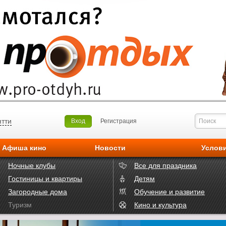
ятти
Вход
Регистрация
Афиша кино
Новости
Услов
Ночные клубы
Все для праздника
Гостиницы и квартиры
Детям
Загородные дома
Обучение и развитие
Туризм
Кино и культура