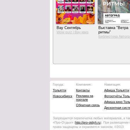
Вау Сентябрь
Выставка "Ветра
ритмы"
Wow quiz | Вау квиз
Библиотека Автог
Города:
Компания:
Навигация:
Тольятти
Контакты
Афиша Тольятти
Реклама на
Новосибирск
Фотоотчёты Толь
портале
Афиша кино Толь
Обратная связь
Дисконтная сист
Запрещается перепечатка любых материалов, а та
«Про-Отдых»
(
http://
pro-otdyh
.ru
). При размещении
права защищены и охраняются законом. ©2013