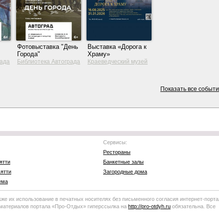
Фотовыставка "День
Выставка «Дорога к
Города"
Храму»
рада
Библиотека Автограда
Краеведческий музей
Тольятти
Показать все событ
Сервисы:
Рестораны
ятти
Банкетные залы
ятти
Загородные дома
ема
кже их использование в печатных носителях без письменного согласия
интернет-порта
 материалов портала
«Про-Отдых»
гиперссылка на
http://
pro-otdyh
.ru
обязательна. Все