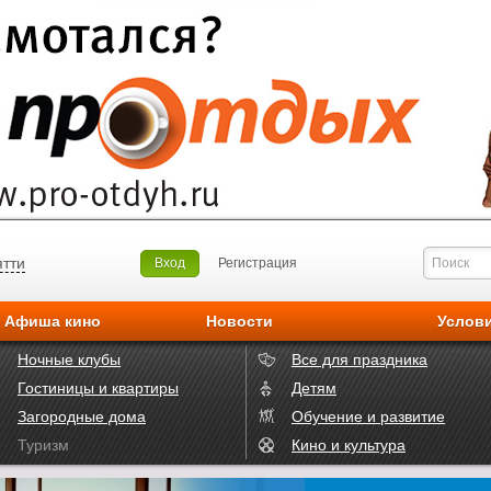
ятти
Вход
Регистрация
Афиша кино
Новости
Услов
Ночные клубы
Все для праздника
Гостиницы и квартиры
Детям
Загородные дома
Обучение и развитие
Туризм
Кино и культура