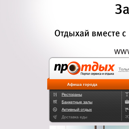
Толь
Афиша города
Рестораны
Банкетные залы
Активный отдых
Доставка еды