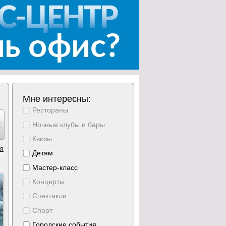
Мне интересны:
Рестораны
тябрь
октябрь
октябрь
октябрь
октябрь
октябрь
октябрь
8
9
10
11
12
13
14
Ночные клубы и бары
тверг
пятница
суббота
воскресение
понедельник
вторник
среда
Квизы
ия
Детям
Мастер-класс
Концерты
Спектакли
Спорт
Городские события