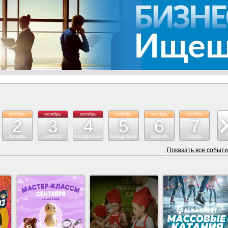
октябрь
октябрь
октябрь
октябрь
октябрь
октябрь
ок
2
3
4
5
6
7
пятница
суббота
воскресение
понедельник
вторник
среда
че
Показать все событ