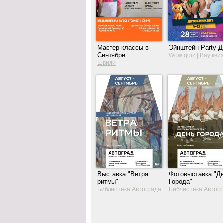
Мастер классы в
Эйнштейн Party Д
Сентябре
Wow quiz | Вау кви
Швили
Выставка "Ветра
Фотовыставка "Д
ритмы"
Города"
Библиотека Автограда
Библиотека Автог