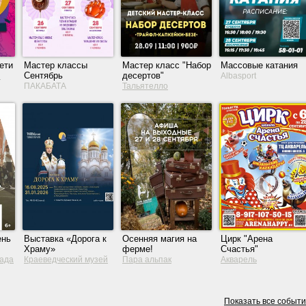
ети
Мастер классы
Мастер класс "Набор
Массовые катания
Сентябрь
десертов"
з
Albasport
ПАКАБАТА
Тальятелло
ень
Выставка «Дорога к
Осенняя магия на
Цирк "Арена
Храму»
ферме!
Счастья"
рада
Краеведческий музей
Пара альпак
Акварель
Тольятти
Показать все событ